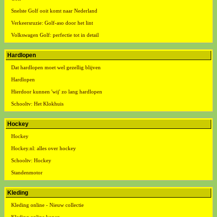
Snelste Golf ooit komt naar Nederland
Verkeersruzie: Golf-aso door het lint
Volkswagen Golf: perfectie tot in detail
Hardlopen
Dat hardlopen moet wel gezellig blijven
Hardlopen
Hierdoor kunnen 'wij' zo lang hardlopen
Schooltv: Het Klokhuis
Hockey
Hockey
Hockey.nl: alles over hockey
Schooltv: Hockey
Standenmotor
Kleding
Kleding online - Nieuw collectie