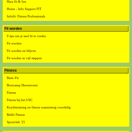
Hara fit & fun
Home - Info Support FIT
Infofit: Fitness Professionals
Fit worden
9 tips om je snel fit te voelen
Fit worden
Fit worden en blijven
Fit worden in vijf stappen
Fitness
Basic-Fit
Bootcamp Heerenveen
Fitness
Fitness bij het USC
Krachttraining en fitness waanzinnig voordelig
Relife Fitness
Sportclub '25