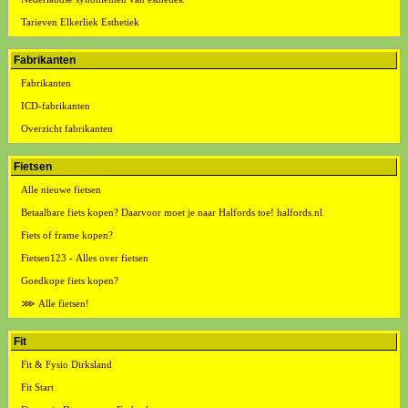
Tarieven Elkerliek Esthetiek
Fabrikanten
Fabrikanten
ICD-fabrikanten
Overzicht fabrikanten
Fietsen
Alle nieuwe fietsen
Betaalbare fiets kopen? Daarvoor moet je naar Halfords toe! halfords.nl
Fiets of frame kopen?
Fietsen123 - Alles over fietsen
Goedkope fiets kopen?
⋙ Alle fietsen!
Fit
Fit & Fysio Dirksland
Fit Start