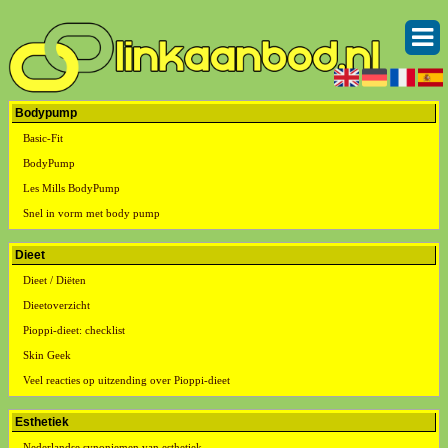
Bodypump
Basic-Fit
BodyPump
Les Mills BodyPump
Snel in vorm met body pump
Dieet
Dieet / Diëten
Dieetoverzicht
Pioppi-dieet: checklist
Skin Geek
Veel reacties op uitzending over Pioppi-dieet
Esthetiek
Nederlandse synoniemen van esthetiek