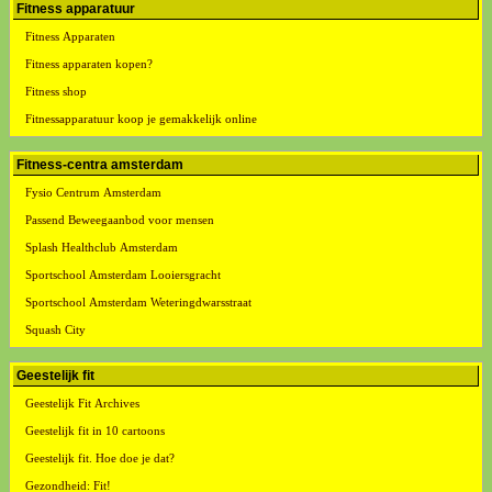
Fitness apparatuur
Fitness Apparaten
Fitness apparaten kopen?
Fitness shop
Fitnessapparatuur koop je gemakkelijk online
Fitness-centra amsterdam
Fysio Centrum Amsterdam
Passend Beweegaanbod voor mensen
Splash Healthclub Amsterdam
Sportschool Amsterdam Looiersgracht
Sportschool Amsterdam Weteringdwarsstraat
Squash City
Geestelijk fit
Geestelijk Fit Archives
Geestelijk fit in 10 cartoons
Geestelijk fit. Hoe doe je dat?
Gezondheid: Fit!