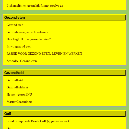
Lichamelijk en geestelijk fit met stoelyoga
Gezond eten
Gezond eten
Gezonde recepten - Allerhande
Hoe begin ik met gezonder eten?
Ik wil gezond eten
PASSIE VOOR GEZOND ETEN, LEVEN EN WERKEN
Schooltv: Gezond eten
Gezondheid
Gezondheid
Gezondheidsnet
Home - gezondNU
Master Gezondheid
Golf
Coral Compostela Beach Golf (appartementen)
Golf