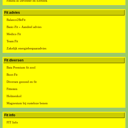
Fitness in Deventer en Eerbeek
Fit advies
Balance2BeFit
Basic-Fit » Aandeel advies
Medico Fit
Team:Fit
Zakelijk energiebespaaradvies
Fit diversen
Bata Premium fit zool
Boot-Fit
Diversen gezond en fit
Fittesten
Holmenkol
Magnesium bij rusteloze benen
Fit info
FIT Info